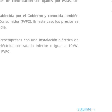
nes de contratación son fijados por éstas, sin
tablecida por el Gobierno y conocida también
Consumidor (PVPC). En este caso los precios se
 día.
icroempresas con una instalación eléctrica de
léctrica contratada inferior o igual a 10kW,
a PVPC.
Siguinte
→