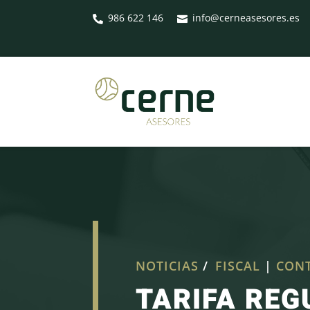
986 622 146
info@cerneasesores.es


NOTICIAS
/
FISCAL
|
CON
TARIFA REG