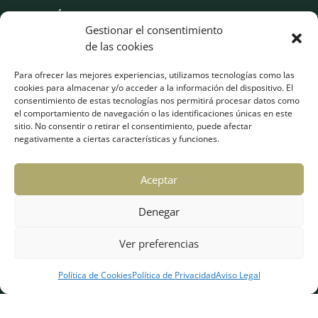
TELÉFONO
Gestionar el consentimiento
986 622 146
de las cookies
Para ofrecer las mejores experiencias, utilizamos tecnologías como las
INICIO
cookies para almacenar y/o acceder a la información del dispositivo. El
consentimiento de estas tecnologías nos permitirá procesar datos como
LA FIRMA
el comportamiento de navegación o las identificaciones únicas en este
EQUIPO
sitio. No consentir o retirar el consentimiento, puede afectar
negativamente a ciertas características y funciones.
SERVICIOS
Aceptar
NOTICIAS
Denegar
AGENDA
ENLACES
Ver preferencias
CONTACTO
Política de Cookies
Política de Privacidad
Aviso Legal
©2022 CERNE ASESORES |
Aviso legal
|
Política de