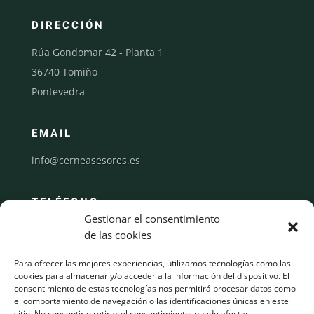
DIRECCIÓN
Rúa Gondomar 42 - Planta 1
36740 Tomiño
Pontevedra
EMAIL
info@cerneasesores.es
TELÉFONO
Gestionar el consentimiento
986 622 146
de las cookies
Para ofrecer las mejores experiencias, utilizamos tecnologías como las
INICIO
cookies para almacenar y/o acceder a la información del dispositivo. El
consentimiento de estas tecnologías nos permitirá procesar datos como
LA FIRMA
el comportamiento de navegación o las identificaciones únicas en este
EQUIPO
sitio. No consentir o retirar el consentimiento, puede afectar