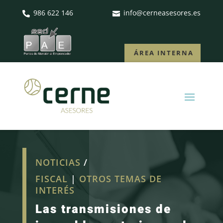
986 622 146
info@cerneasesores.es


ÁREA INTERNA
NOTICIAS
/
FISCAL
|
OTROS TEMAS DE
INTERÉS
Las transmisiones de