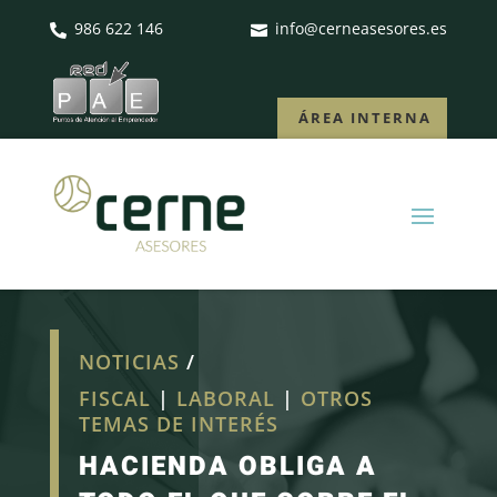
986 622 146
info@cerneasesores.es


ÁREA INTERNA
NOTICIAS
/
FISCAL
|
LABORAL
|
OTROS
TEMAS DE INTERÉS
HACIENDA OBLIGA A