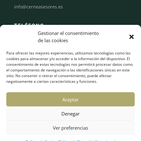
info@cerneasesores.es
TELÉFONO
Gestionar el consentimiento
986 622 146
de las cookies
Para ofrecer las mejores experiencias, utilizamos tecnologías como las
INICIO
cookies para almacenar y/o acceder a la información del dispositivo. El
consentimiento de estas tecnologías nos permitirá procesar datos como
LA FIRMA
el comportamiento de navegación o las identificaciones únicas en este
EQUIPO
sitio. No consentir o retirar el consentimiento, puede afectar
negativamente a ciertas características y funciones.
SERVICIOS
Aceptar
NOTICIAS
Denegar
AGENDA
ENLACES
Ver preferencias
CONTACTO