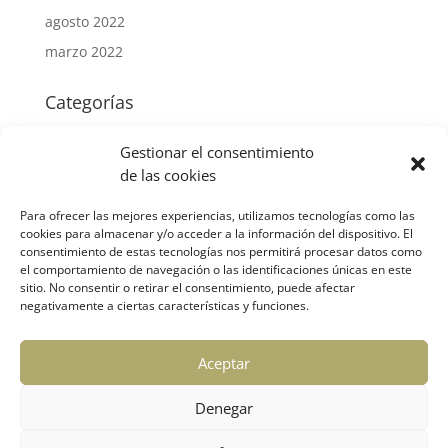
agosto 2022
marzo 2022
Categorías
Mercantil
Gestionar el consentimiento
Fiscal
de las cookies
Laboral
Para ofrecer las mejores experiencias, utilizamos tecnologías como las
Contable
cookies para almacenar y/o acceder a la información del dispositivo. El
consentimiento de estas tecnologías nos permitirá procesar datos como
Subvenciones
el comportamiento de navegación o las identificaciones únicas en este
Otros temas de interés
sitio. No consentir o retirar el consentimiento, puede afectar
negativamente a ciertas características y funciones.
Meta
Aceptar
Acceder
Feed de entradas
Denegar
Feed de comentarios