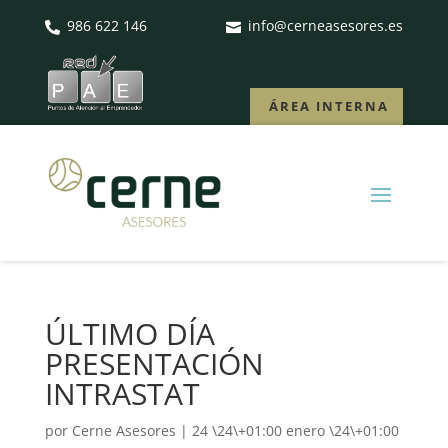
986 622 146
info@cerneasesores.es


ÁREA INTERNA
ÚLTIMO DÍA
PRESENTACIÓN
INTRASTAT
por
Cerne Asesores
|
24 \24\+01:00 enero \24\+01:00