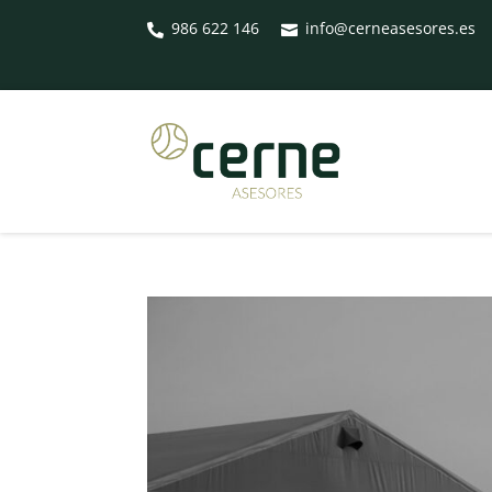
986 622 146
info@cerneasesores.es

