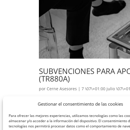
SUBVENCIONES PARA APO
(TR880A)
por
Cerne Asesores
|
7 \07\+01:00 julio \07\+0
A continuación dejamos el enlace de acceso a
Gestionar el consentimiento de las cookies
APOYAR LAS INICIATIVAS DE EMPRENDIMIENTO E
hoy Orden de...
Para ofrecer las mejores experiencias, utilizamos tecnologías como las co
almacenar y/o acceder a la información del dispositivo. El consentimiento 
tecnologías nos permitirá procesar datos como el comportamiento de nav