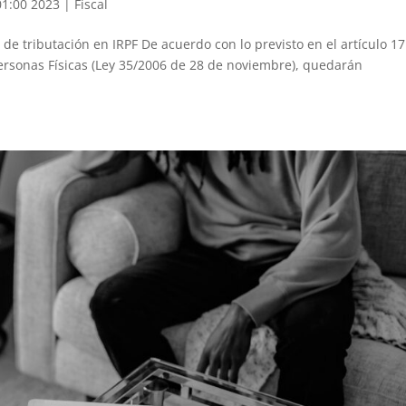
01:00 2023
|
Fiscal
de tributación en IRPF De acuerdo con lo previsto en el artículo 17
Personas Físicas (Ley 35/2006 de 28 de noviembre), quedarán