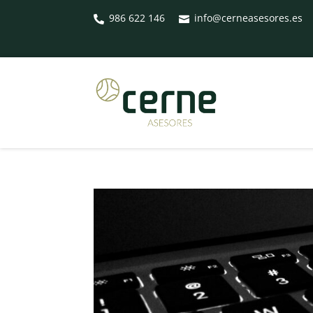
986 622 146
info@cerneasesores.es

