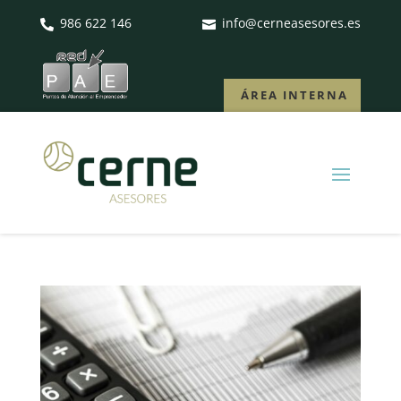
986 622 146
info@cerneasesores.es


ÁREA INTERNA