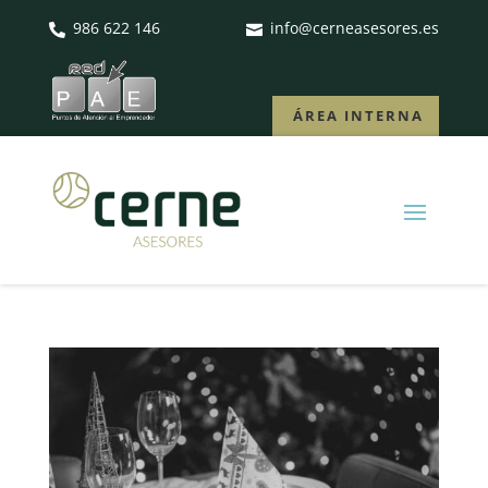
986 622 146
info@cerneasesores.es


ÁREA INTERNA