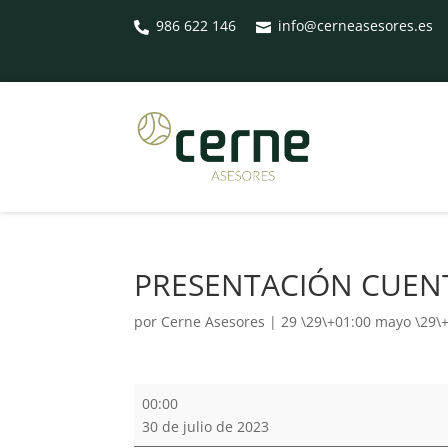
986 622 146
info@cerneasesores.es


PRESENTACIÓN CUENT
por
Cerne Asesores
|
29 \29\+01:00 mayo \29\
PRESENTACIÓN
00:00
CUENTAS
30 de julio de 2023
EN