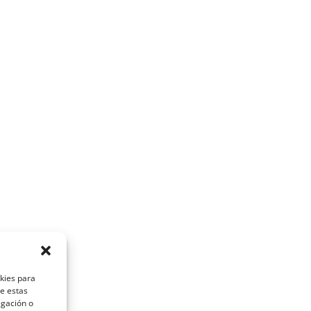
okies para
de estas
egación o