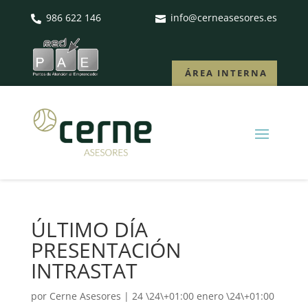
986 622 146
info@cerneasesores.es


ÁREA INTERNA
ÚLTIMO DÍA
PRESENTACIÓN
INTRASTAT
por
Cerne Asesores
|
24 \24\+01:00 enero \24\+01:00