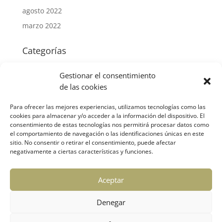
agosto 2022
marzo 2022
Categorías
Mercantil
Gestionar el consentimiento
Fiscal
de las cookies
Laboral
Para ofrecer las mejores experiencias, utilizamos tecnologías como las
Contable
cookies para almacenar y/o acceder a la información del dispositivo. El
consentimiento de estas tecnologías nos permitirá procesar datos como
Subvenciones
el comportamiento de navegación o las identificaciones únicas en este
Otros temas de interés
sitio. No consentir o retirar el consentimiento, puede afectar
negativamente a ciertas características y funciones.
Meta
Aceptar
Acceder
Feed de entradas
Denegar
Feed de comentarios