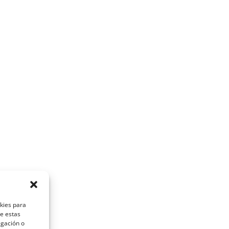
okies para
de estas
egación o