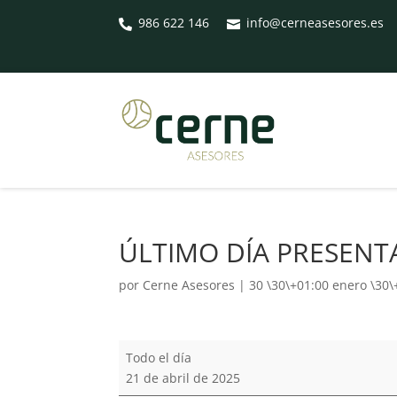
986 622 146
info@cerneasesores.es


ÚLTIMO DÍA PRESEN
por
Cerne Asesores
|
30 \30\+01:00 enero \30
ÚLTIMO
Todo el día
DÍA
21 de abril de 2025
PRESENTACIÓN