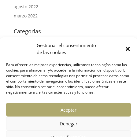
agosto 2022
marzo 2022
Categorías
Mercantil
Gestionar el consentimiento
Fiscal
de las cookies
Laboral
Para ofrecer las mejores experiencias, utilizamos tecnologías como las
Contable
cookies para almacenar y/o acceder a la información del dispositivo. El
consentimiento de estas tecnologías nos permitirá procesar datos como
Subvenciones
el comportamiento de navegación o las identificaciones únicas en este
Otros temas de interés
sitio. No consentir o retirar el consentimiento, puede afectar
negativamente a ciertas características y funciones.
Meta
Aceptar
Acceder
Feed de entradas
Denegar
Feed de comentarios