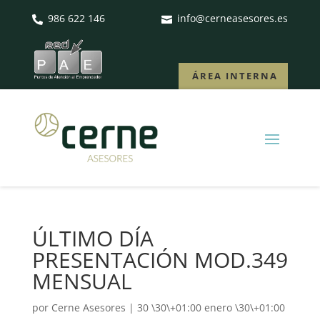
986 622 146
info@cerneasesores.es


ÁREA INTERNA
ÚLTIMO DÍA
PRESENTACIÓN MOD.349
MENSUAL
por
Cerne Asesores
|
30 \30\+01:00 enero \30\+01:00